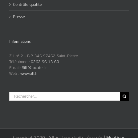
Contrôle qualité
Presse
Informations :
Z.I. n° 2 - B.P. 345 97452 Saint-Pierre
Téléphone :
0262 96 13 60
Email:
Silf@locate.fr
Web :
www.silf.fr
Rechercher:
Copyright 2020 - SILF | Tous droits réservés |
Mentions