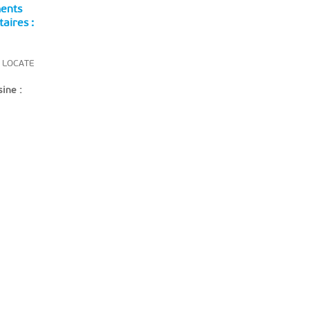
ents
aires :
l LOCATE
sine :