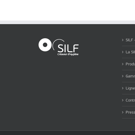
SILF 
La SI
Produ
Gamm
Ligne
Contr
Pres