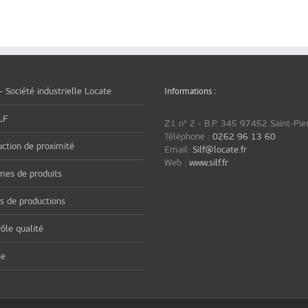
Informations :
– Société industrielle Locate
LF
Z.I. n° 2 - B.P. 345 97452 Saint-Pie
Téléphone :
0262 96 13 60
ction de proximité
Email:
Silf@locate.fr
Web :
www.silf.fr
es de produits
s de productions
ôle qualité
se