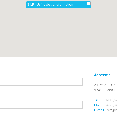
SILF - Usine de transformation
Adresse :
Z.I. n° 2 – B.P.
97452 Saint-P
Tél. :
+ 262 (0
Fax :
+ 262 (0)
E-mail :
silf@lo