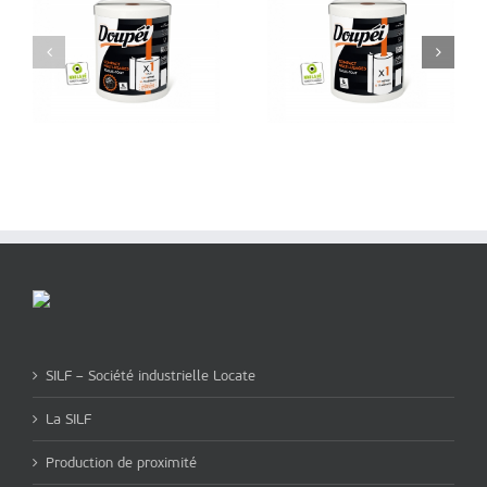
t
Essuie tout compact
Essuie-tout Premium
Multi-usages
SILF – Société industrielle Locate
La SILF
Production de proximité