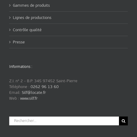
Gammes de produits
Lignes de productions
Contrôle qualité
Presse
Informations :
Z.I. n° 2 - B.P. 345 97452 Saint-Pierre
Téléphone :
0262 96 13 60
Email:
Silf@locate.fr
Web :
www.silf.fr
Rechercher: